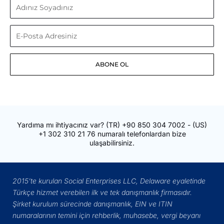
Adınız
Soyadınız
E-
Posta
ABONE OL
Adresiniz
Yardıma mı ihtiyacınız var?
(TR)
+90 850 304 7002
- (US)
+1 302 310 21 76
numaralı telefonlardan bize
ulaşabilirsiniz.
2015’te kurulan Social Enterprises LLC, Delaware eyaletinde
Türkçe hizmet verebilen ilk ve tek danışmanlık firmasıdır.
Şirket kurulum sürecinde danışmanlık, EIN ve ITIN
numaralarının temini için rehberlik, muhasebe, vergi beyanı